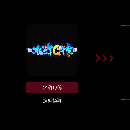
水浒Q传
搜狐畅游