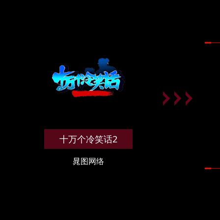
十万个冷笑话2
晁图网络